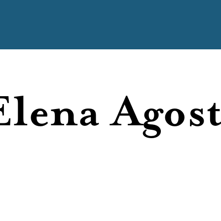
hi Siamo
Elena Agost
ticoli
lbum