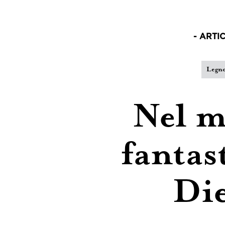
Ed
- ARTI
Ar
Legn
Co
Nel 
fantas
Di