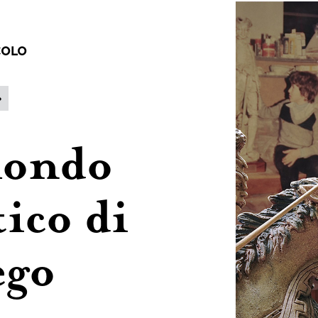
itoriali
COLO
chivio
o
ntatti
mondo
tico di
ego