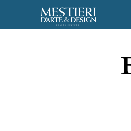
C
Ar
A