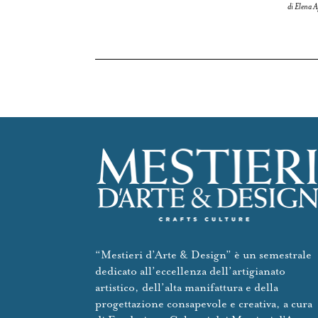
di Elena A
“Mestieri d’Arte & Design” è un semestrale
dedicato all’eccellenza dell’artigianato
artistico, dell’alta manifattura e della
progettazione consapevole e creativa, a cura