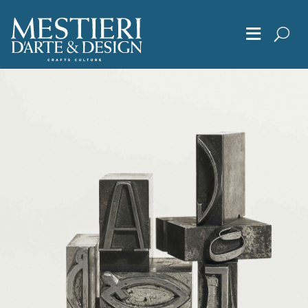
≡
Chi Siamo
Articoli
Album
Editoriali
Archivio