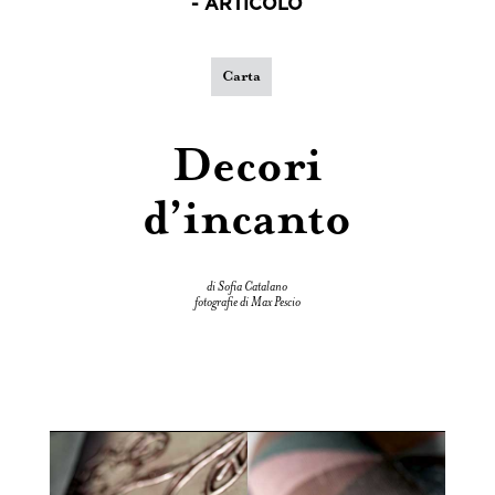
- ARTICOLO
Carta
Decori
d’incanto
di Sofia Catalano
fotografie di Max Pescio