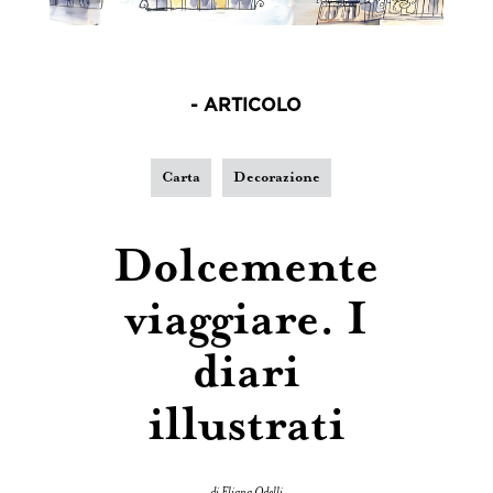
- ARTICOLO
Carta
Decorazione
Dolcemente
viaggiare. I
diari
illustrati
di Eliana Odelli