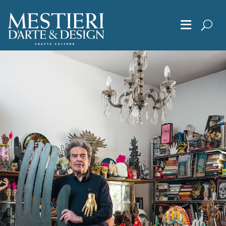
≡
Chi Siamo
Articoli
Album
Editoriali
Archivio