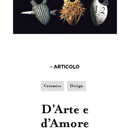
- ARTICOLO
Ceramica
Design
D’Arte e
d’Amore