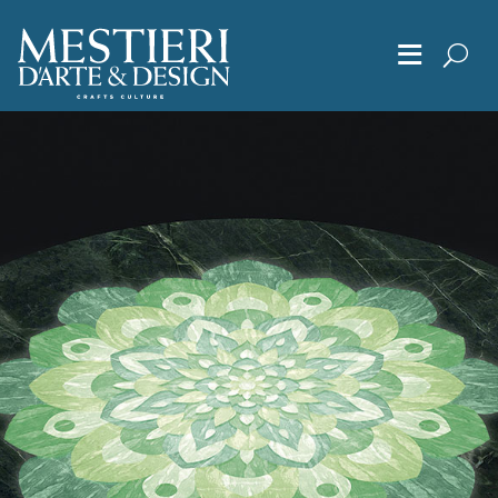
≡
Chi Siamo
Articoli
Album
Editoriali
Archivio