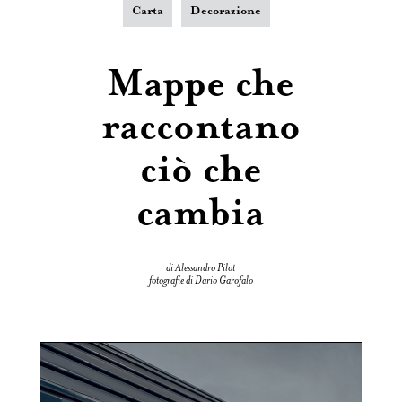
Carta
Decorazione
Mappe che
raccontano
ciò che
cambia
di Alessandro Pilot
fotografie di Dario Garofalo