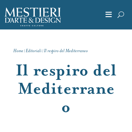
≡
Chi Siamo
Home
Editoriali
Il respiro del Mediterraneo
|
|
Articoli
Il respiro del
Album
Mediterrane
o
Editoriali
Archivio