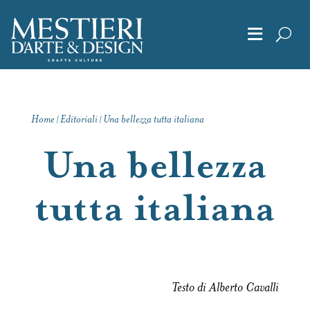
≡
Chi Siamo
Home
Editoriali
Una bellezza tutta italiana
|
|
Articoli
Una bellezza
Album
tutta italiana
Editoriali
Archivio
Testo di Alberto Cavalli