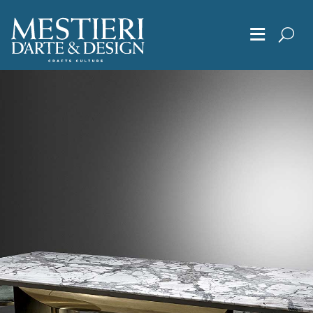
≡
Chi Siamo
Articoli
Album
Editoriali
Archivio