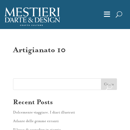
≡
Chi Siamo
Artigianato 10
Articoli
Album
Cerca
Editoriali
Recent Posts
Dolcemente viaggiare. I diari illustrati
Archivio
Atlante delle gemme erranti
Il lusso di custodire in viaggio