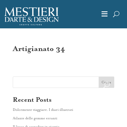
≡
Chi Siamo
Artigianato 34
Articoli
Album
Cerca
Editoriali
Recent Posts
Dolcemente viaggiare. I diari illustrati
Archivio
Atlante delle gemme erranti
Il lusso di custodire in viaggio