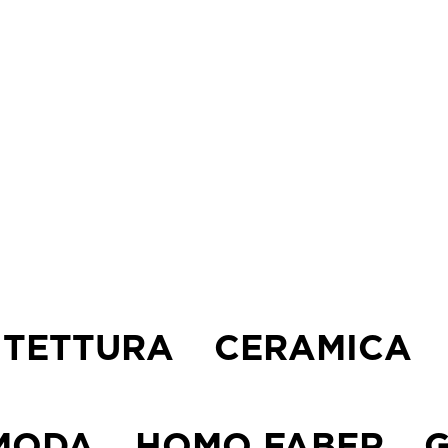
itoriali
chivio
ntatti
ITETTURA
CERAMICA