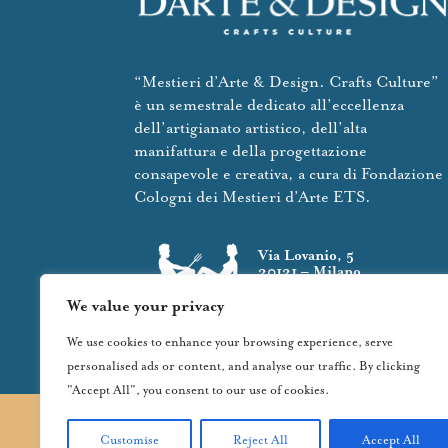
“Mestieri d’Arte & Design. Crafts Culture”
è un semestrale dedicato all’eccellenza
dell’artigianato artistico, dell’alta
manifattura e della progettazione
consapevole e creativa, a cura di Fondazione
Cologni dei Mestieri d’Arte ETS.
Via Lovanio, 5
20121 – Milano
We value your privacy
fondazionecologni.it
We use cookies to enhance your browsing experience, serve
info@fondazionecologni.it
personalised ads or content, and analyse our traffic. By clicking
"Accept All", you consent to our use of cookies.
Customise
Reject All
Accept All