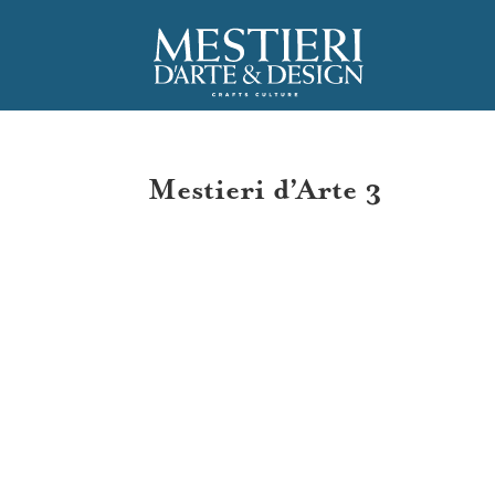
C
Mestieri d’Arte 3
Ar
A