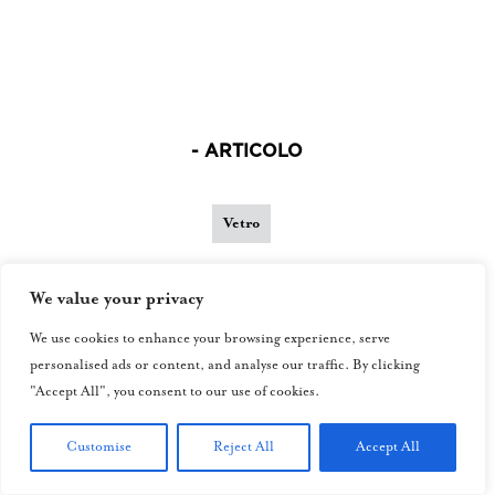
- ARTICOLO
Vetro
Vetri d’amore
We value your privacy
We use cookies to enhance your browsing experience, serve
personalised ads or content, and analyse our traffic. By clicking
di Jean Blanchaert
"Accept All", you consent to our use of cookies.
Customise
Reject All
Accept All