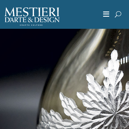
≡
Chi Siamo
Articoli
Album
Editoriali
Archivio