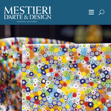
≡
Chi Siamo
Articoli
Album
Editoriali
Archivio