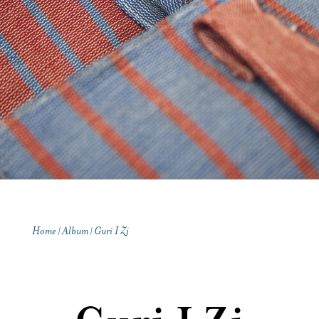
Contatti
Home
Album
Guri I Zi
|
|