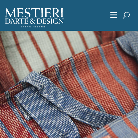
≡
Chi Siamo
Articoli
Album
Editoriali
Archivio