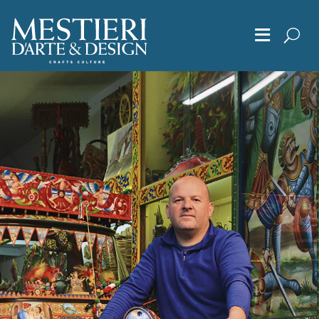
≡
Chi Siamo
Articoli
Album
Editoriali
Archivio