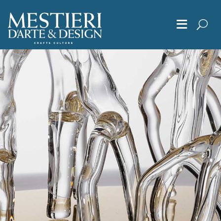
≡
Chi Siamo
Articoli
Album
Editoriali
Archivio