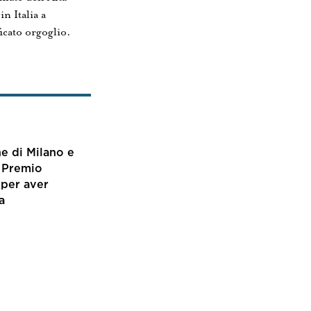
n Italia a
ficato orgoglio.
ne di Milano e
l Premio
 per aver
a