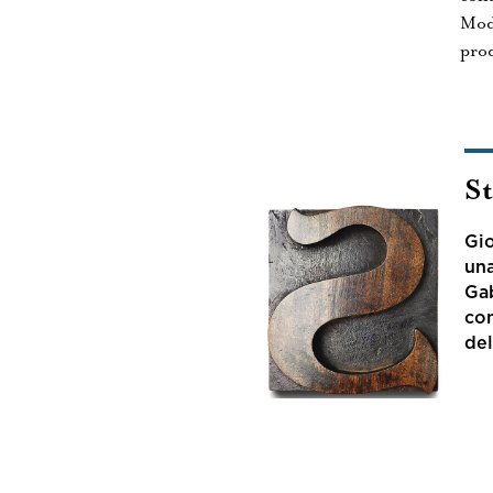
Moda
prod
S
Gio
una
Gab
con
del