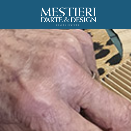
C
Ar
A