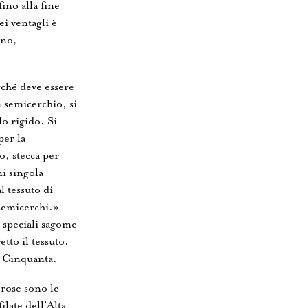
ino alla fine
i ventagli è
gno,
rché deve essere
n semicerchio, si
lo rigido. Si
per la
no, stecca per
i singola
l tessuto di
 semicerchi.»
 speciali sagome
tto il tessuto.
i Cinquanta.
rose sono le
ilate dell’Alta