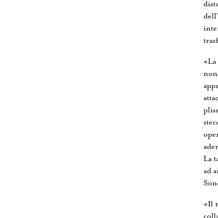
dist
dell
inte
tras
«La 
non 
appr
atta
plis
stec
oper
ader
La t
ad a
Sono
«Il 
coll