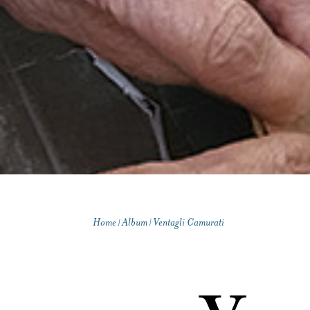
Ed
Ar
Co
Home
Album
Ventagli Camurati
|
|