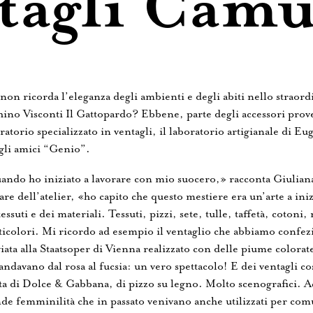
tagli Camu
non ricorda l’eleganza degli ambienti e degli abiti nello straord
ino Visconti Il Gattopardo? Ebbene, parte degli accessori pro
ratorio specializzato in ventagli, il laboratorio artigianale di E
gli amici “Genio”.
ndo ho iniziato a lavorare con mio suocero,» racconta Giuliana
lare dell’atelier, «ho capito che questo mestiere era un’arte a iniz
tessuti e dei materiali. Tessuti, pizzi, sete, tulle, taffetà, coton
icolori. Mi ricordo ad esempio il ventaglio che abbiamo confez
iata alla Staatsoper di Vienna realizzato con delle piume colorate
andavano dal rosa al fucsia: un vero spettacolo! E dei ventagli co
ata di Dolce & Gabbana, di pizzo su legno. Molto scenografici. A
de femminilità che in passato venivano anche utilizzati per com