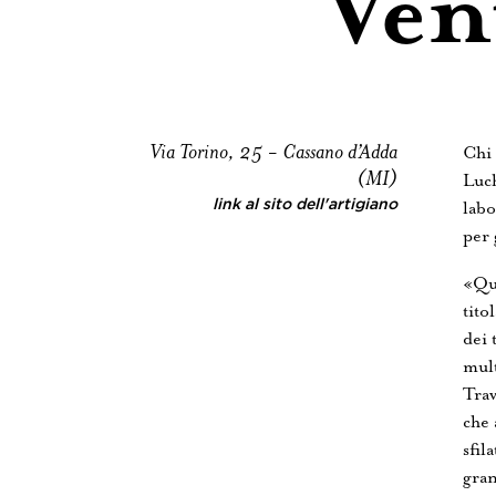
Ven
Via Torino, 25 - Cassano d’Adda
Chi 
(MI)
Luch
link al sito dell'artigiano
labo
per 
«Qua
tito
dei 
mult
Trav
che 
sfil
gran