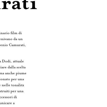
rati
inario film di
venivano da un
ugenio Camurati,
 Dodi, attuale
iare dalla scelta
i, ma anche piume
ionato per una
 nelle tonalità
struiti per una
ccessori di
unicare a