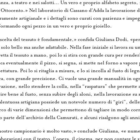
anza, a teatro e nei salotti… Un vero e proprio alfabeto segreto, f
’Ottocento.» Nel laboratorio di Cassano d’Adda la lavorazione de
ramente artigianale e i dettagli sono curati con pazienza e impe
formando ogni pezzo in un vero e proprio gioiello.
scelta del tessuto è fondamentale,» confida Giuliana Dodi, «pe
solo bello ma anche adattabile. Nella fase iniziale si lavora su u
etta il tessuto a mano, poi lo si stira con grande cura per render
cca eventualmente il pizzo, si segna, si mette nel forno a vapore 
settatura. Poi lo si ritaglia a misura, e lo si incolla al fusto di leg
ca, con grande precisione. Ci vuole una grande manualità in ogn
azione, nello stendere la colla, nella “raspatura” che permette a
ire bene al fusto, senza subire degli aloni, nella lavorazione su
alentuosa artigiana possiede un notevole numero di “giri”, delle
rco di varie dimensioni che permettono di tagliare in modo corre
 parte dell’archivio della Camurati, e alcuni risalgono agli ann
nostro campionario è molto vasto,» conclude Giuliana, «e nume
aborazioni con il teatro, l’opera, il cinema, per non contare le sf