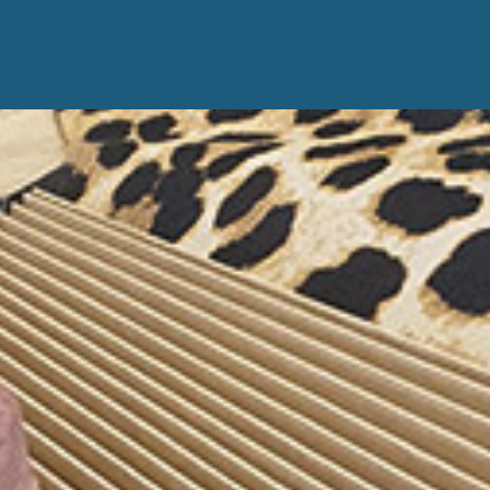
hi Siamo
ticoli
lbum