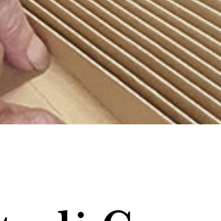
itoriali
chivio
ntatti