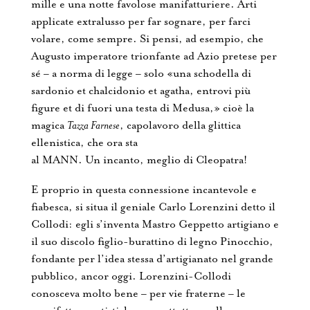
mille e una notte favolose manifatturiere. Arti
applicate extralusso per far sognare, per farci
volare, come sempre. Si pensi, ad esempio, che
Augusto imperatore trionfante ad Azio pretese per
sé – a norma di legge – solo «una schodella di
sardonio et chalcidonio et agatha, entrovi più
figure et di fuori una testa di Medusa,» cioè la
magica
Tazza Farnese
, capolavoro della glittica
ellenistica, che ora sta
al MANN. Un incanto, meglio di Cleopatra!
E proprio in questa connessione incantevole e
fiabesca, si situa il geniale Carlo Lorenzini detto il
Collodi: egli s’inventa Mastro Geppetto artigiano e
il suo discolo figlio-burattino di legno Pinocchio,
fondante per l’idea stessa d’artigianato nel grande
pubblico, ancor oggi. Lorenzini-Collodi
conosceva molto bene – per vie fraterne – le