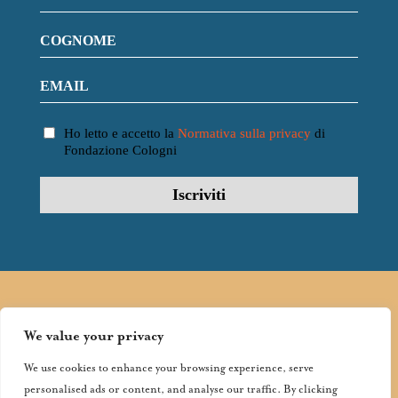
Ho letto e accetto la
Normativa sulla privacy
di
Fondazione Cologni
FOLLOW
FONDAZIONE
We value your privacy
COLOGNI:
We use cookies to enhance your browsing experience, serve
FACEBOOK
•
personalised ads or content, and analyse our traffic. By clicking