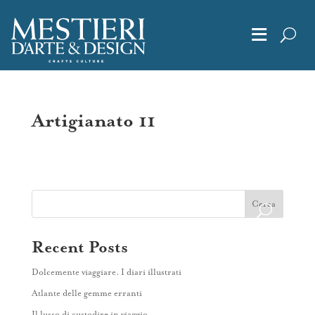
≡
Chi Siamo
Artigianato 11
Articoli
Album
Cerca
Editoriali
Recent Posts
Dolcemente viaggiare. I diari illustrati
Archivio
Atlante delle gemme erranti
Il lusso di custodire in viaggio